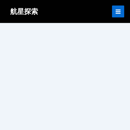
跳
Main
首页
航天教具
航星探索
至
Men
内
容