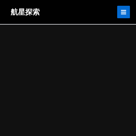
跳
Main
首页
航天教具课程
航星探索
至
3U卫星教具（科学卫星）
Men
内
容