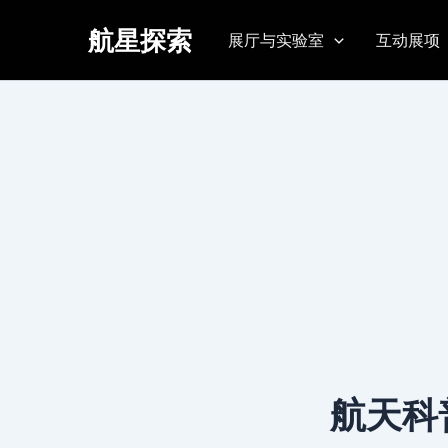
跳
首页
航天科普进校园——让孩子
航星探索
至
展厅与实验室
互动展项
内
容
航天科