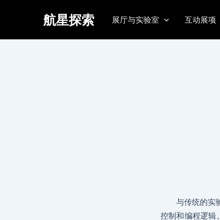
跳
首页
航天教具企业
航星探索
至
展厅与实验室
互动展项
内
容
与传统的实
控制和编程逻辑